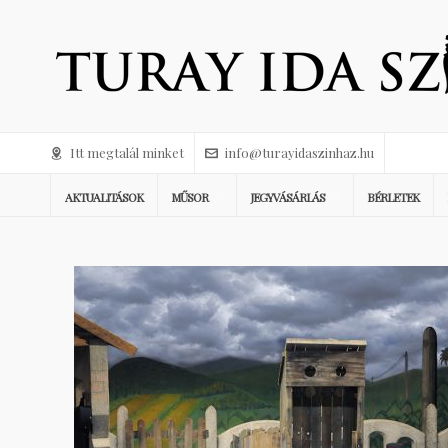
Itt megtalál minket
info@turayidaszinhaz.hu
AKTUALITÁSOK
MŰSOR
JEGYVÁSÁRLÁS
BÉRLETEK