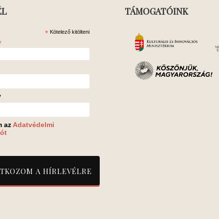
ÉL
TÁMOGATÓINK
*
Kötelező kitölteni
*
v
m az
Adatvédelmi
ót