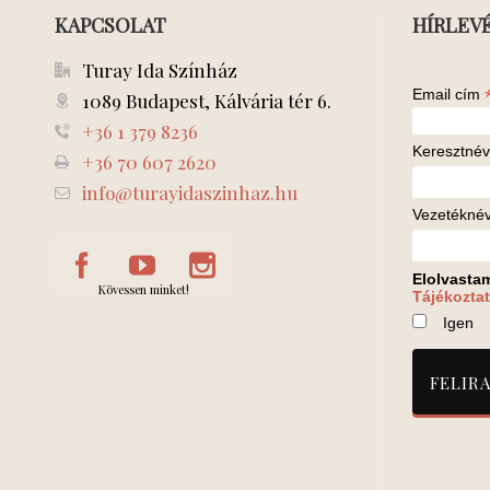
KAPCSOLAT
HÍRLEV
Turay Ida Színház
Email cím
1089 Budapest, Kálvária tér 6.
+36 1 379 8236
Keresztnév
+36 70 607 2620
info@turayidaszinhaz.hu
Vezetékné
Elolvasta
Kövessen minket!
Tájékoztat
Igen