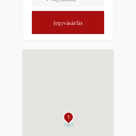
Jegyvásárlás
1