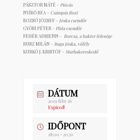
PÁSZTOR MÁTÉ –
Piócás
NYÍRŐ BEA –
Csámpás Rozi
BOZSÓ JÓZSEF –
Jóska csendőr
GYŐRI PÉTER –
Pista csendőr
FEHÉR ADRIENN –
Borcsa, a bakter felesége
RUSZ MILÁN –
Buga Jóska, vőfély
KURKÓ J. KRISTÓF –
Marhakereskedő
DÁTUM
2019 febr 26
Expired!
IDŐPONT
18:00 - 20:30