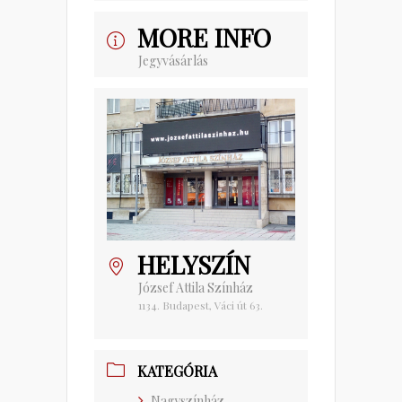
MORE INFO
Jegyvásárlás
HELYSZÍN
József Attila Színház
1134. Budapest, Váci út 63.
KATEGÓRIA
Nagyszínház