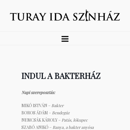
INDUL A BAKTERHÁZ
Napi szereposztás:
MIKÓ ISTVÁN –
Bakter
BOROS ÁDÁM –
Bendegúz
NEMCSÁK KÁROLY –
Patás, lókupec
SZABÓ ANIKÓ –
Banya, a bakter anyósa