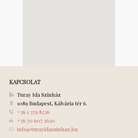
KAPCSOLAT
Turay Ida Színház
1089 Budapest, Kálvária tér 6.
+36 1 379 8236
+36 70 607 2620
info@turayidaszinhaz.hu