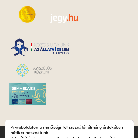
A weboldalon a minőségi felhasználói élmény érdekében
sütiket használunk.
Turay Ida Színház Közhasznú Nonprofit Kft. | Működési