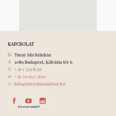
KAPCSOLAT
Turay Ida Színház
1089 Budapest, Kálvária tér 6.
+36 1 379 8236
+36 70 607 2620
info@turayidaszinhaz.hu
Kövessen minket!