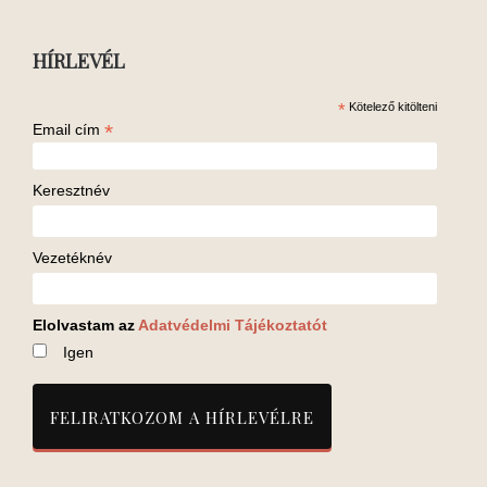
HÍRLEVÉL
*
Kötelező kitölteni
*
Email cím
Keresztnév
Vezetéknév
Elolvastam az
Adatvédelmi Tájékoztatót
Igen