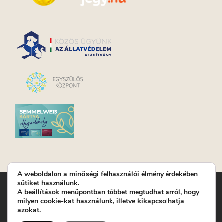
A weboldalon a minőségi felhasználói élmény érdekében
sütiket használunk.
Turay Ida Színház Közhasznú Nonprofit Kft. | Működési
A
beállítások
menüpontban többet megtudhat arról, hogy
helyszín: Turay Ida Színház 1089 Budapest, Kálvária tér 6. |
milyen cookie-kat használunk, illetve kikapcsolhatja
Levelezési cím: 1089 Budapest, Kálvária tér 14. | Titkárság:
+36
azokat.
(1) 611 9225
|
Nyeremenyjáték szabályzat
|