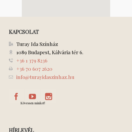
KAPCSOLAT
Turay Ida Színház
1089 Budapest, Kálvária tér 6.
+36 1 379 8236
+36 70 607 2620
info@turayidaszinhaz.hu
Kövessen minket!
HÍRLEVÉL