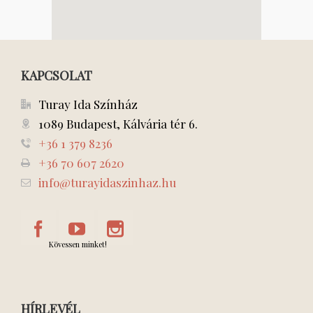
KAPCSOLAT
Turay Ida Színház
1089 Budapest, Kálvária tér 6.
+36 1 379 8236
+36 70 607 2620
info@turayidaszinhaz.hu
Kövessen minket!
HÍRLEVÉL