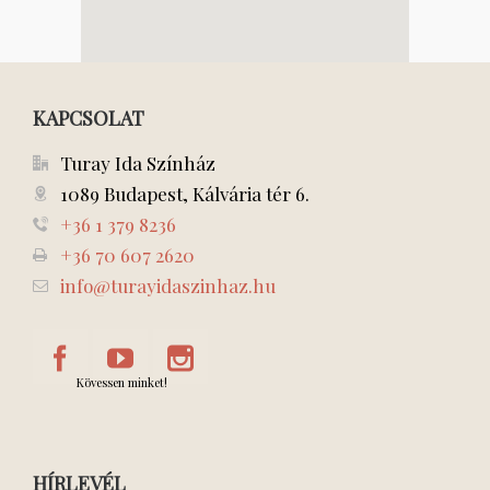
KAPCSOLAT
Turay Ida Színház
1089 Budapest, Kálvária tér 6.
+36 1 379 8236
+36 70 607 2620
info@turayidaszinhaz.hu
Kövessen minket!
HÍRLEVÉL