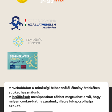
A weboldalon a minőségi felhasználói élmény érdekében
sütiket használunk.
Turay Ida Színház Közhasznú Nonprofit Kft. | Működési
A
beállítások
menüpontban többet megtudhat arról, hogy
helyszín: Turay Ida Színház 1089 Budapest, Kálvária tér 6. |
milyen cookie-kat használunk, illetve kikapcsolhatja
Levelezési cím: 1089 Budapest, Kálvária tér 14. | Titkárság:
+36
azokat.
(1) 611 9225
|
Nyeremenyjáték szabályzat
|