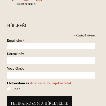
Kövessen minket!
HÍRLEVÉL
*
Kötelező kitölteni
*
Email cím
Keresztnév
Vezetéknév
Elolvastam az
Adatvédelmi Tájékoztatót
Igen