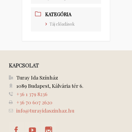
KATEGÓRIA
Táj előadások
KAPCSOLAT
Turay Ida Színház
1089 Budapest, Kálvária tér 6.
+36 1 379 8236
+36 70 607 2620
info@turayidaszinhaz.hu