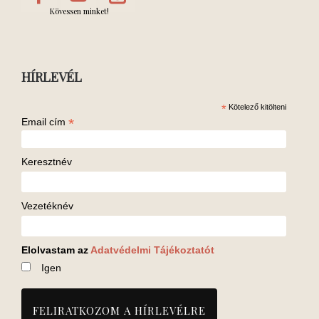
Kövessen minket!
HÍRLEVÉL
*
Kötelező kitölteni
*
Email cím
Keresztnév
Vezetéknév
Elolvastam az
Adatvédelmi Tájékoztatót
Igen