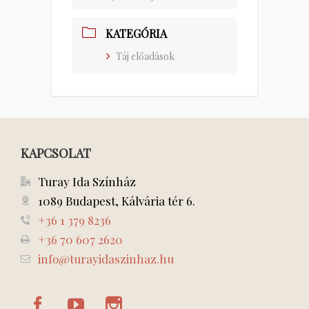
KATEGÓRIA
Táj előadások
KAPCSOLAT
Turay Ida Színház
1089 Budapest, Kálvária tér 6.
+36 1 379 8236
+36 70 607 2620
info@turayidaszinhaz.hu