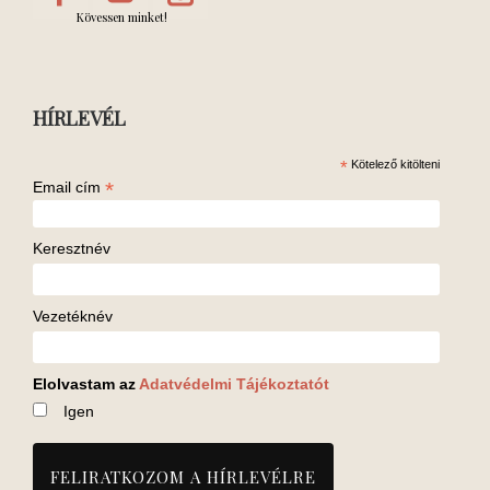
Kövessen minket!
HÍRLEVÉL
*
Kötelező kitölteni
*
Email cím
Keresztnév
Vezetéknév
Elolvastam az
Adatvédelmi Tájékoztatót
Igen