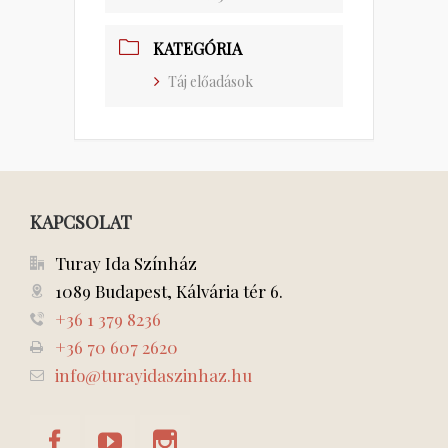
KATEGÓRIA
Táj előadások
KAPCSOLAT
Turay Ida Színház
1089 Budapest, Kálvária tér 6.
+36 1 379 8236
+36 70 607 2620
info@turayidaszinhaz.hu