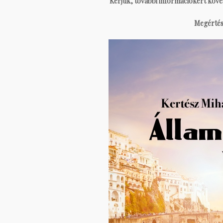
Kérjük, további információkért köv
Megértés