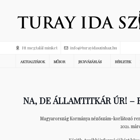
Itt megtalál minket
info@turayidaszinhaz.hu
AKTUALITÁSOK
MŰSOR
JEGYVÁSÁRLÁS
BÉRLETEK
NA, DE ÁLLAMTITKÁR ÚR! –
Magyarország Kormánya nézőszám-korlátozó rendelk
2021. márc