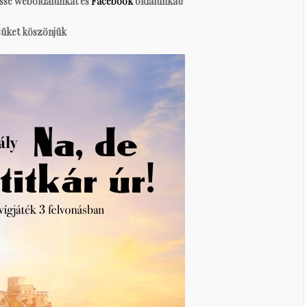
esse weboldalunkat és
Facebook
oldalunkat!
üket köszönjük