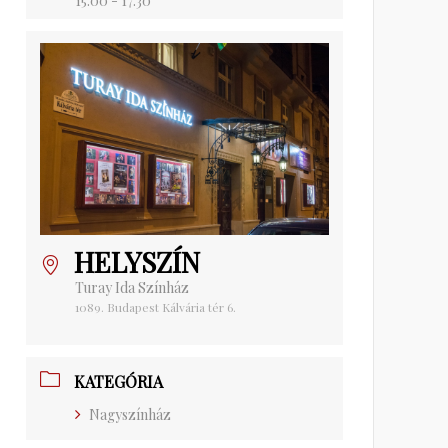
15:00 - 17:30
HELYSZÍN
Turay Ida Színház
1089. Budapest Kálvária tér 6.
KATEGÓRIA
Nagyszínház