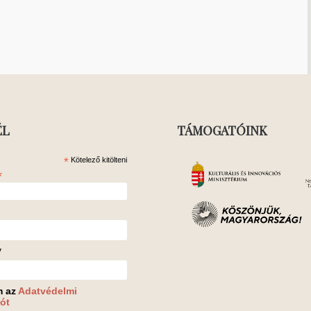
ÉL
TÁMOGATÓINK
*
Kötelező kitölteni
*
v
m az
Adatvédelmi
ót