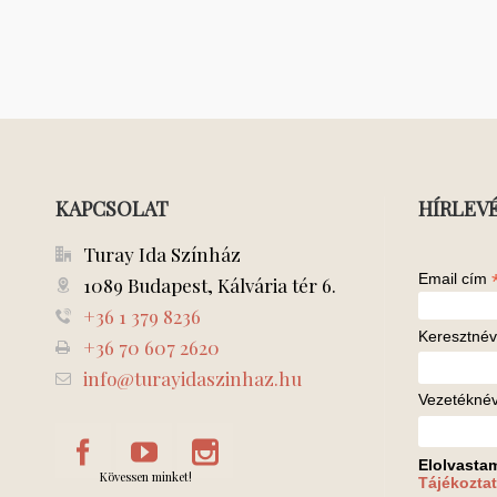
KAPCSOLAT
HÍRLEV
Turay Ida Színház
Email cím
1089 Budapest, Kálvária tér 6.
+36 1 379 8236
Keresztnév
+36 70 607 2620
info@turayidaszinhaz.hu
Vezetékné
Elolvasta
Kövessen minket!
Tájékoztat