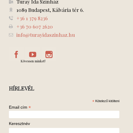
Turay Ida Színház
1089 Budapest, Kálvária tér 6.
+36 1 379 8236
+36 70 607 2620
info@turayidaszinhaz.hu
Kövessen minket!
HÍRLEVÉL
*
Kötelező kitölteni
*
Email cím
Keresztnév