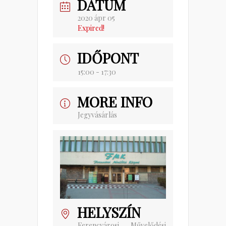
DÁTUM
2020 ápr 05
Expired!
IDŐPONT
15:00 - 17:30
MORE INFO
Jegyvásárlás
HELYSZÍN
Ferencvárosi Művelődési