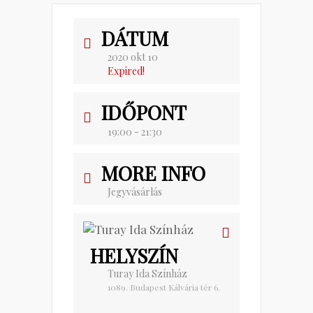
DÁTUM
2020 okt 10
Expired!
IDŐPONT
19:00 - 21:30
MORE INFO
Jegyvásárlás
HELYSZÍN
Turay Ida Színház
1089. Budapest Kálvária tér 6.