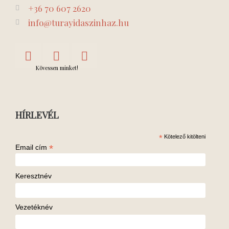
+36 70 607 2620
info@turayidaszinhaz.hu
Kövessen minket!
HÍRLEVÉL
*
Kötelező kitölteni
*
Email cím
Keresztnév
Vezetéknév