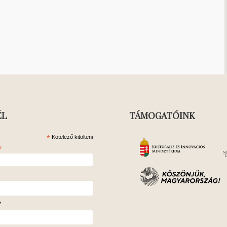
ÉL
TÁMOGATÓINK
*
Kötelező kitölteni
*
v