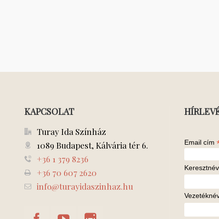
KAPCSOLAT
HÍRLEV
Turay Ida Színház
Email cím
1089 Budapest, Kálvária tér 6.
+36 1 379 8236
Keresztnév
+36 70 607 2620
info@turayidaszinhaz.hu
Vezetékné