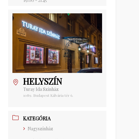
19:00 - 21:45
HELYSZÍN
Turay Ida Színház
1089. Budapest Kálvária tér 6.
KATEGÓRIA
Nagyszínház