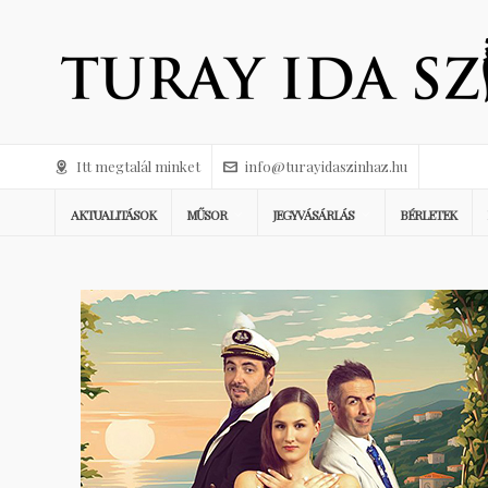
Itt megtalál minket
info@turayidaszinhaz.hu
AKTUALITÁSOK
MŰSOR
JEGYVÁSÁRLÁS
BÉRLETEK