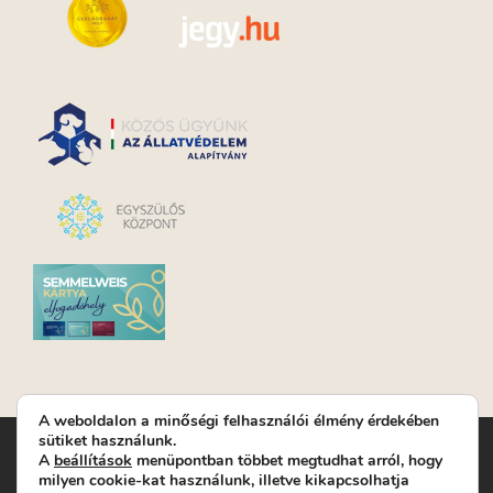
A weboldalon a minőségi felhasználói élmény érdekében
sütiket használunk.
Turay Ida Színház Közhasznú Nonprofit Kft. | Működési
A
beállítások
menüpontban többet megtudhat arról, hogy
helyszín: Turay Ida Színház 1089 Budapest, Kálvária tér 6. |
milyen cookie-kat használunk, illetve kikapcsolhatja