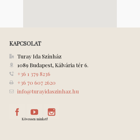
KAPCSOLAT
Turay Ida Színház
1089 Budapest, Kálvária tér 6.
+36 1 379 8236
+36 70 607 2620
info@turayidaszinhaz.hu
Kövessen minket!