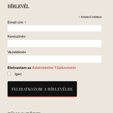
HÍRLEVÉL
*
Kötelező kitölteni
*
Email cím
Keresztnév
Vezetéknév
Elolvastam az
Adatvédelmi Tájékoztatót
Igen