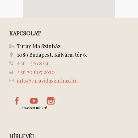
KAPCSOLAT
Turay Ida Színház
1089 Budapest, Kálvária tér 6.
+36 1 379 8236
+36 70 607 2620
info@turayidaszinhaz.hu
Kövessen minket!
HÍRLEVÉL