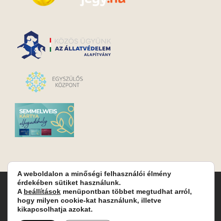
A weboldalon a minőségi felhasználói élmény
érdekében sütiket használunk.
Turay Ida Színház Közhasznú Nonprofit Kft. | Működési
A
beállítások
menüpontban többet megtudhat arról,
helyszín: Turay Ida Színház 1089 Budapest, Kálvária tér 6. |
hogy milyen cookie-kat használunk, illetve
Levelezési cím: 1089 Budapest, Kálvária tér 14. | Titkárság:
+36
kikapcsolhatja azokat.
(1) 611 9225
|
Nyeremenyjáték szabályzat
|