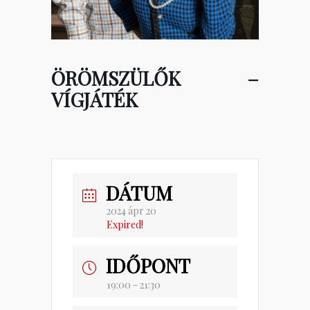
ÖRÖMSZÜLŐK –
VÍGJÁTÉK
DÁTUM
2024 ápr 20
Expired!
IDŐPONT
19:00 - 21:30