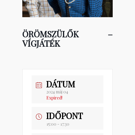
ÖRÖMSZÜLŐK –
VÍGJÁTÉK
DÁTUM
2024 máj 04
Expired!
IDŐPONT
15:00 - 17:30