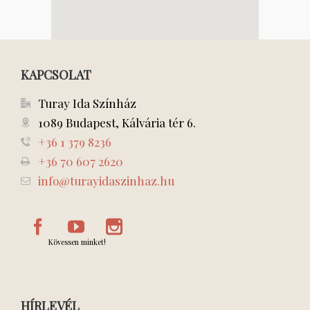
KAPCSOLAT
Turay Ida Színház
1089 Budapest, Kálvária tér 6.
+36 1 379 8236
+36 70 607 2620
info@turayidaszinhaz.hu
Kövessen minket!
HÍRLEVÉL