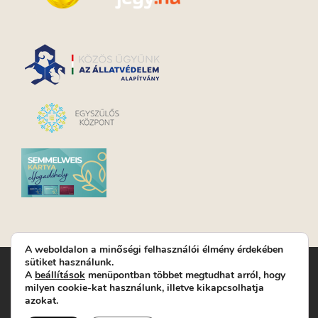
A weboldalon a minőségi felhasználói élmény érdekében
sütiket használunk.
Turay Ida Színház Közhasznú Nonprofit Kft. | Működési
A
beállítások
menüpontban többet megtudhat arról, hogy
helyszín: Turay Ida Színház 1089 Budapest, Kálvária tér 6. |
milyen cookie-kat használunk, illetve kikapcsolhatja
Levelezési cím: 1089 Budapest, Kálvária tér 14. | Titkárság:
+36
azokat.
(1) 611 9225
|
Nyeremenyjáték szabályzat
|