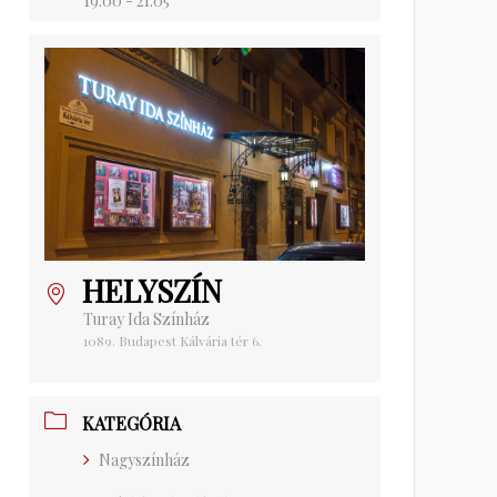
19:00 - 21:05
HELYSZÍN
Turay Ida Színház
1089. Budapest Kálvária tér 6.
KATEGÓRIA
Nagyszínház