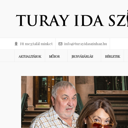
Itt megtalál minket
info@turayidaszinhaz.hu
AKTUALITÁSOK
MŰSOR
JEGYVÁSÁRLÁS
BÉRLETEK