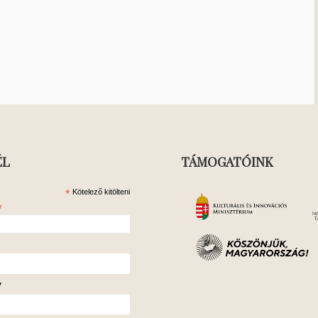
ÉL
TÁMOGATÓINK
*
Kötelező kitölteni
*
v