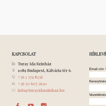
KAPCSOLAT
HÍRLEV
Turay Ida Színház
Email cím
1089 Budapest, Kálvária tér 6.
+36 1 379 8236
Keresztnév
+36 70 607 2620
info@turayidaszinhaz.hu
Vezetékné