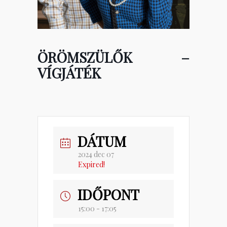
ÖRÖMSZÜLŐK –
VÍGJÁTÉK
DÁTUM
2024 dec 07
Expired!
IDŐPONT
15:00 - 17:05