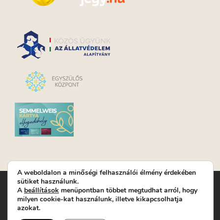
A weboldalon a minőségi felhasználói élmény érdekében
sütiket használunk.
Turay Ida Színház Közhasznú Nonprofit Kft. | Működési
A
beállítások
menüpontban többet megtudhat arról, hogy
helyszín: Turay Ida Színház 1089 Budapest, Kálvária tér 6. |
milyen cookie-kat használunk, illetve kikapcsolhatja
Levelezési cím: 1089 Budapest, Kálvária tér 14. | Titkárság:
+36
azokat.
(1) 611 9225
|
Nyeremenyjáték szabályzat
|