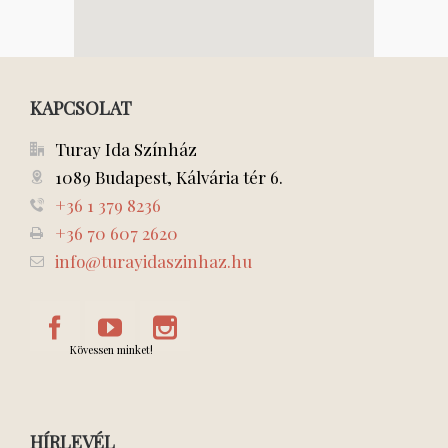
KAPCSOLAT
Turay Ida Színház
1089 Budapest, Kálvária tér 6.
+36 1 379 8236
+36 70 607 2620
info@turayidaszinhaz.hu
Kövessen minket!
HÍRLEVÉL