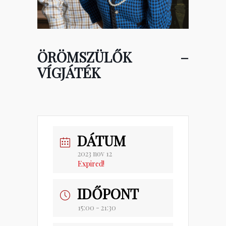
ÖRÖMSZÜLŐK –
VÍGJÁTÉK
DÁTUM
2023 nov 12
Expired!
IDŐPONT
15:00 - 21:30