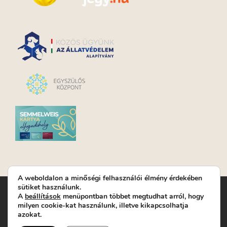
A weboldalon a minőségi felhasználói élmény érdekében
sütiket használunk.
Turay Ida Színház Közhasznú Nonprofit Kft. | Működési
A
beállítások
menüpontban többet megtudhat arról, hogy
helyszín: Turay Ida Színház 1089 Budapest, Kálvária tér 6. |
milyen cookie-kat használunk, illetve kikapcsolhatja
Levelezési cím: 1089 Budapest, Kálvária tér 14. | Titkárság:
+36
azokat.
(1) 611 9225
|
Nyeremenyjáték szabályzat
|