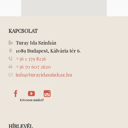
KAPCSOLAT
Turay Ida Színház
1089 Budapest, Kálvária tér 6.
+36 1 379 8236
+36 70 607 2620
info@turayidaszinhaz.hu
Kövessen minket!
HÍRLEVÉL