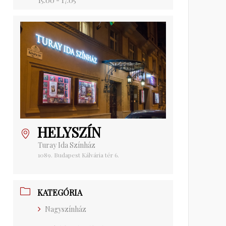
15:00 - 17:05
HELYSZÍN
Turay Ida Színház
1089. Budapest Kálvária tér 6.
KATEGÓRIA
Nagyszínház