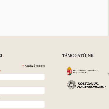
ÉL
TÁMOGATÓINK
*
Kötelező kitölteni
*
v