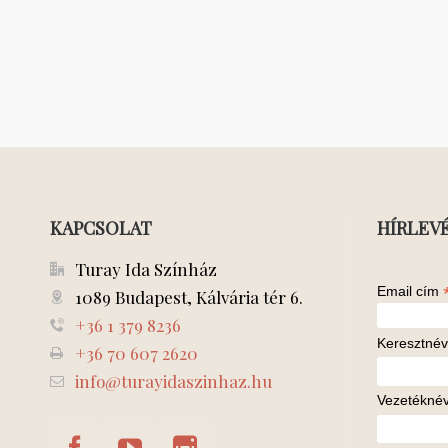
KAPCSOLAT
HÍRLEV
Turay Ida Színház
Email cím
1089 Budapest, Kálvária tér 6.
+36 1 379 8236
Keresztnév
+36 70 607 2620
info@turayidaszinhaz.hu
Vezetékné