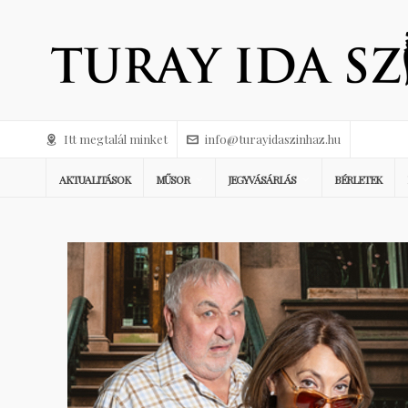
Itt megtalál minket
info@turayidaszinhaz.hu
AKTUALITÁSOK
MŰSOR
JEGYVÁSÁRLÁS
BÉRLETEK