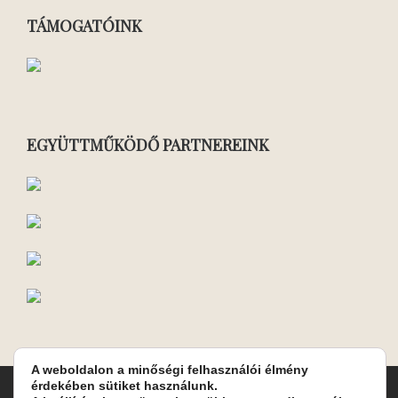
TÁMOGATÓINK
EGYÜTTMŰKÖDŐ PARTNEREINK
A weboldalon a minőségi felhasználói élmény
érdekében sütiket használunk.
Turay Ida Színház Közhasznú Nonprofit Kft. | Működési