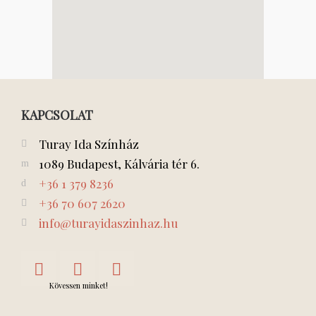
KAPCSOLAT
Turay Ida Színház
1089 Budapest, Kálvária tér 6.
+36 1 379 8236
+36 70 607 2620
info@turayidaszinhaz.hu
Kövessen minket!