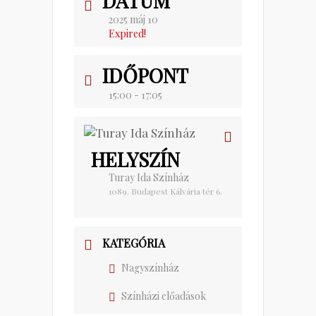
DÁTUM
2025 máj 10
Expired!
IDŐPONT
15:00 - 17:05
HELYSZÍN
Turay Ida Színház
1089. Budapest Kálvária tér 6.
KATEGÓRIA
Nagyszínház
Színházi előadások