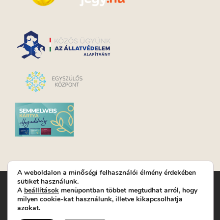
A weboldalon a minőségi felhasználói élmény érdekében
sütiket használunk.
Turay Ida Színház Közhasznú Nonprofit Kft. | Működési
A
beállítások
menüpontban többet megtudhat arról, hogy
helyszín: Turay Ida Színház 1089 Budapest, Kálvária tér 6. |
milyen cookie-kat használunk, illetve kikapcsolhatja
Levelezési cím: 1089 Budapest, Kálvária tér 14. | Titkárság:
+36
azokat.
(1) 611 9225
|
Nyeremenyjáték szabályzat
|