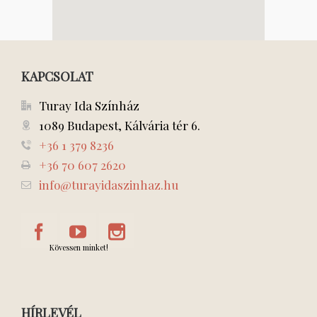
KAPCSOLAT
Turay Ida Színház
1089 Budapest, Kálvária tér 6.
+36 1 379 8236
+36 70 607 2620
info@turayidaszinhaz.hu
Kövessen minket!
HÍRLEVÉL