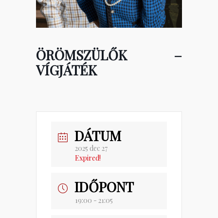
ÖRÖMSZÜLŐK –
VÍGJÁTÉK
DÁTUM
2025 dec 27
Expired!
IDŐPONT
19:00 - 21:05