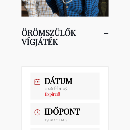
ÖRÖMSZÜLŐK –
VÍGJÁTÉK
DÁTUM
2026 febr 05
Expired!
IDŐPONT
19:00 - 21:05