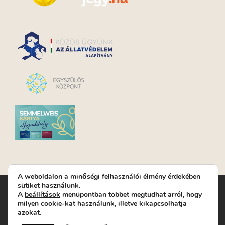
A weboldalon a minőségi felhasználói élmény érdekében
sütiket használunk.
Turay Ida Színház Közhasznú Nonprofit Kft. | Működési
A
beállítások
menüpontban többet megtudhat arról, hogy
helyszín: Turay Ida Színház 1089 Budapest, Kálvária tér 6. |
milyen cookie-kat használunk, illetve kikapcsolhatja
Levelezési cím: 1089 Budapest, Kálvária tér 14. | Titkárság:
+36
azokat.
(1) 611 9225
|
Nyeremenyjáték szabályzat
|