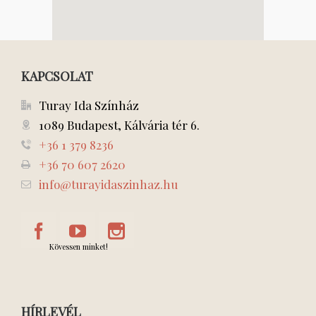
KAPCSOLAT
Turay Ida Színház
1089 Budapest, Kálvária tér 6.
+36 1 379 8236
+36 70 607 2620
info@turayidaszinhaz.hu
Kövessen minket!
HÍRLEVÉL