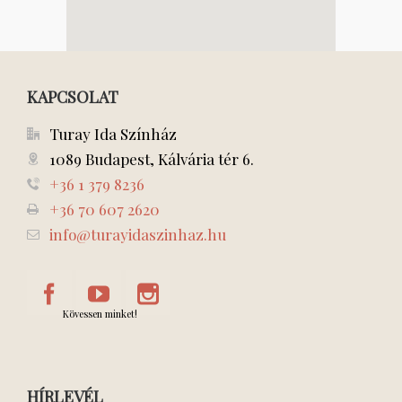
KAPCSOLAT
Turay Ida Színház
1089 Budapest, Kálvária tér 6.
+36 1 379 8236
+36 70 607 2620
info@turayidaszinhaz.hu
Kövessen minket!
HÍRLEVÉL