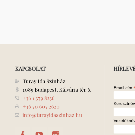
KAPCSOLAT
HÍRLEV
Turay Ida Színház
Email cím
1089 Budapest, Kálvária tér 6.
+36 1 379 8236
Keresztnév
+36 70 607 2620
info@turayidaszinhaz.hu
Vezetékné