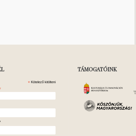
ÉL
TÁMOGATÓINK
*
Kötelező kitölteni
*
v