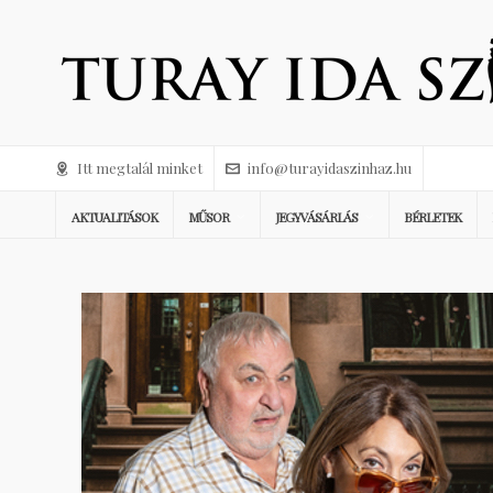
Itt megtalál minket
info@turayidaszinhaz.hu
AKTUALITÁSOK
MŰSOR
JEGYVÁSÁRLÁS
BÉRLETEK