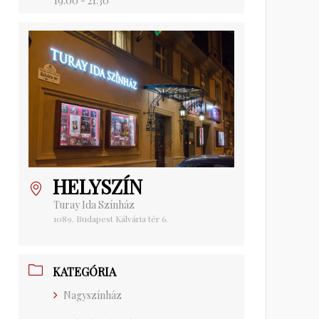
19:00 - 21:30
HELYSZÍN
Turay Ida Színház
1089. Budapest Kálvária tér 6.
KATEGÓRIA
Nagyszínház