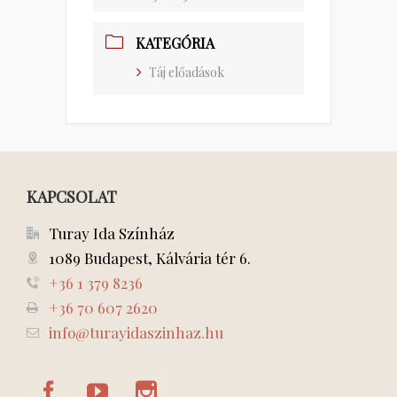
KATEGÓRIA
Táj előadások
KAPCSOLAT
Turay Ida Színház
1089 Budapest, Kálvária tér 6.
+36 1 379 8236
+36 70 607 2620
info@turayidaszinhaz.hu