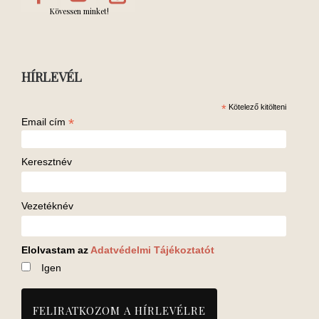
Kövessen minket!
HÍRLEVÉL
*
Kötelező kitölteni
*
Email cím
Keresztnév
Vezetéknév
Elolvastam az
Adatvédelmi Tájékoztatót
Igen