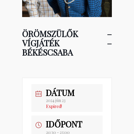
ÖRÖMSZÜLŐK –
VÍGJÁTÉK –
BÉKÉSCSABA
DÁTUM
2024 jún 23
Expired!
IDŐPONT
20:30 - 23:00