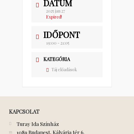
DÁTUM
2025 jan 27
Expired!
IDŐPONT
19:00 - 21:05
KATEGÓRIA
Táj előadások
KAPCSOLAT
Turay Ida Színház
1089 Budapest, Kálvária tér 6.