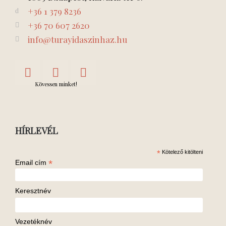
+36 1 379 8236
+36 70 607 2620
info@turayidaszinhaz.hu
Kövessen minket!
HÍRLEVÉL
*
Kötelező kitölteni
*
Email cím
Keresztnév
Vezetéknév