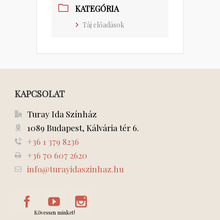
KATEGÓRIA
Táj előadások
KAPCSOLAT
Turay Ida Színház
1089 Budapest, Kálvária tér 6.
+36 1 379 8236
+36 70 607 2620
info@turayidaszinhaz.hu
Kövessen minket!