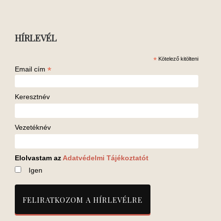
HÍRLEVÉL
*
Kötelező kitölteni
*
Email cím
Keresztnév
Vezetéknév
Elolvastam az
Adatvédelmi Tájékoztatót
Igen