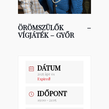
ÖRÖMSZÜLŐK –
VÍGJÁTÉK – GYŐR
DÁTUM
2025 ápr 01
Expired!
IDŐPONT
19:00 - 21:05