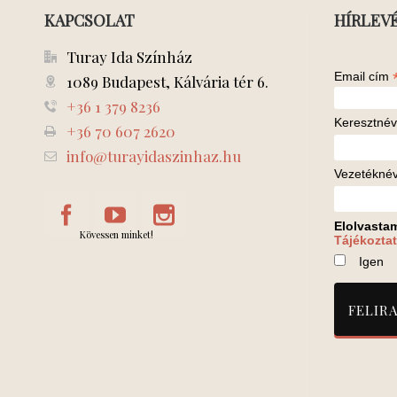
KAPCSOLAT
HÍRLEV
Turay Ida Színház
Email cím
1089 Budapest, Kálvária tér 6.
+36 1 379 8236
Keresztnév
+36 70 607 2620
info@turayidaszinhaz.hu
Vezetékné
Elolvasta
Kövessen minket!
Tájékoztat
Igen