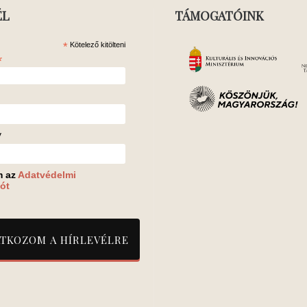
ÉL
TÁMOGATÓINK
*
Kötelező kitölteni
*
v
m az
Adatvédelmi
ót