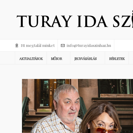
Itt megtalál minket
info@turayidaszinhaz.hu
AKTUALITÁSOK
MŰSOR
JEGYVÁSÁRLÁS
BÉRLETEK