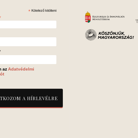
*
Kötelező kitölteni
*
v
m az
Adatvédelmi
ót