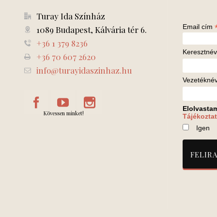
Turay Ida Színház
Email cím
1089 Budapest, Kálvária tér 6.
+36 1 379 8236
Keresztnév
+36 70 607 2620
info@turayidaszinhaz.hu
Vezetékné
Elolvasta
Kövessen minket!
Tájékoztat
Igen