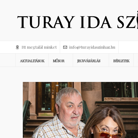
Itt megtalál minket
info@turayidaszinhaz.hu
AKTUALITÁSOK
MŰSOR
JEGYVÁSÁRLÁS
BÉRLETEK