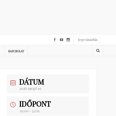
Jegyvásárlás
KAPCSOLAT
DÁTUM
2026 szept 19
IDŐPONT
19:00 - 21:05