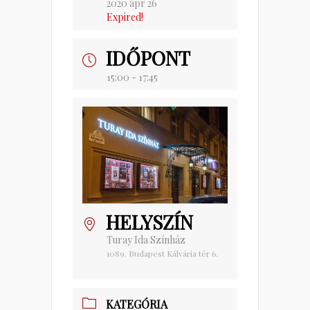
2020 ápr 26
Expired!
IDŐPONT
15:00 - 17:45
HELYSZÍN
Turay Ida Színház
1089. Budapest Kálvária tér 6.
KATEGÓRIA