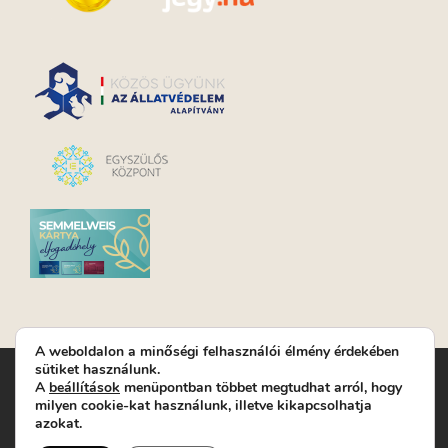
A weboldalon a minőségi felhasználói élmény érdekében
sütiket használunk.
Turay Ida Színház Közhasznú Nonprofit Kft. | Működési
A
beállítások
menüpontban többet megtudhat arról, hogy
helyszín: Turay Ida Színház 1089 Budapest, Kálvária tér 6. |
milyen cookie-kat használunk, illetve kikapcsolhatja
Levelezési cím: 1089 Budapest, Kálvária tér 14. | Titkárság:
+36
azokat.
(1) 611 9225
|
Nyeremenyjáték szabályzat
|