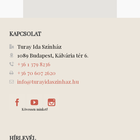
KAPCSOLAT
Turay Ida Színház
1089 Budapest, Kálvária tér 6.
+36 1 379 8236
+36 70 607 2620
info@turayidaszinhaz.hu
Kövessen minket!
HÍRLEVÉL