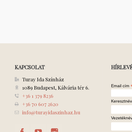
KAPCSOLAT
HÍRLEV
Turay Ida Színház
Email cím
1089 Budapest, Kálvária tér 6.
+36 1 379 8236
Keresztnév
+36 70 607 2620
info@turayidaszinhaz.hu
Vezetékné