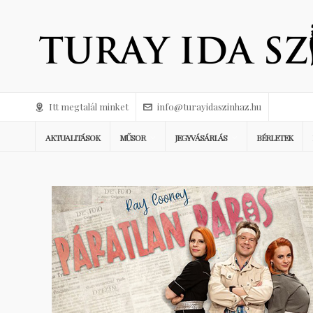
Itt megtalál minket
info@turayidaszinhaz.hu
AKTUALITÁSOK
MŰSOR
JEGYVÁSÁRLÁS
BÉRLETEK