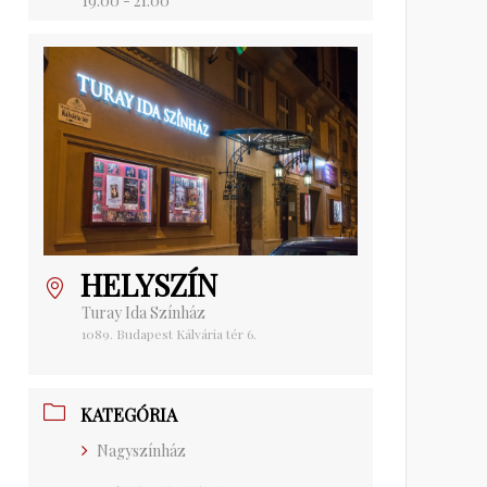
19:00 - 21:00
HELYSZÍN
Turay Ida Színház
1089. Budapest Kálvária tér 6.
KATEGÓRIA
Nagyszínház