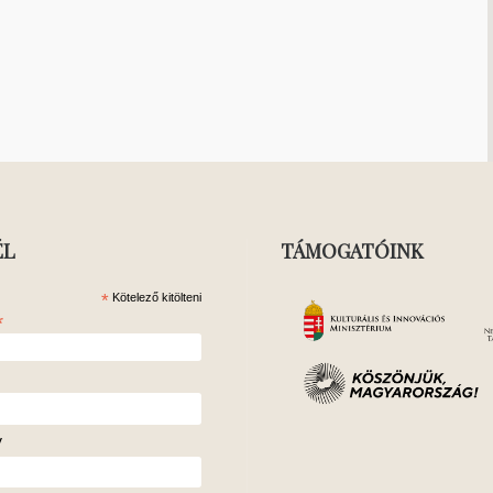
ÉL
TÁMOGATÓINK
*
Kötelező kitölteni
*
v