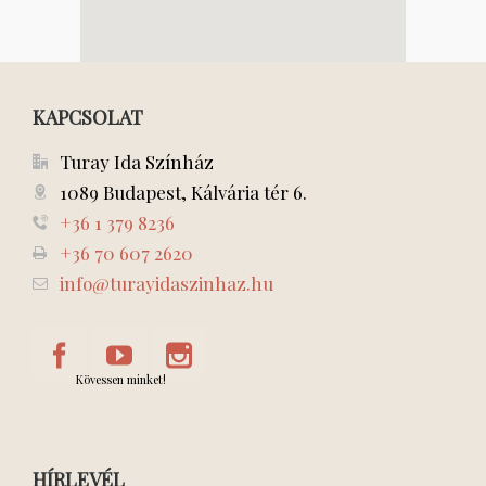
KAPCSOLAT
Turay Ida Színház
1089 Budapest, Kálvária tér 6.
+36 1 379 8236
+36 70 607 2620
info@turayidaszinhaz.hu
Kövessen minket!
HÍRLEVÉL