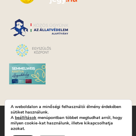
A weboldalon a minőségi felhasználói élmény érdekében
sütiket használunk.
Turay Ida Színház Közhasznú Nonprofit Kft. | Működési
A
beállítások
menüpontban többet megtudhat arról, hogy
helyszín: Turay Ida Színház 1089 Budapest, Kálvária tér 6. |
milyen cookie-kat használunk, illetve kikapcsolhatja
Levelezési cím: 1089 Budapest, Kálvária tér 14. | Titkárság:
+36
azokat.
(1) 611 9225
|
Nyeremenyjáték szabályzat
|