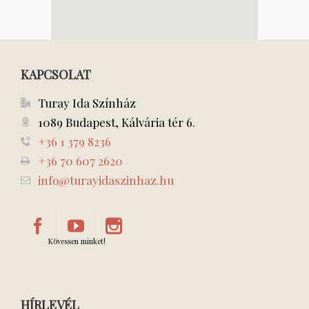
KAPCSOLAT
Turay Ida Színház
1089 Budapest, Kálvária tér 6.
+36 1 379 8236
+36 70 607 2620
info@turayidaszinhaz.hu
Kövessen minket!
HÍRLEVÉL