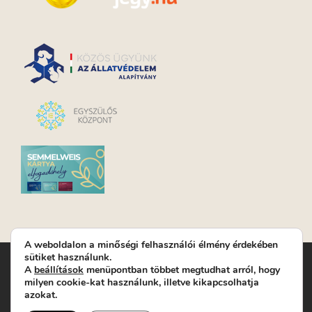
A weboldalon a minőségi felhasználói élmény érdekében
sütiket használunk.
Turay Ida Színház Közhasznú Nonprofit Kft. | Működési
A
beállítások
menüpontban többet megtudhat arról, hogy
helyszín: Turay Ida Színház 1089 Budapest, Kálvária tér 6. |
milyen cookie-kat használunk, illetve kikapcsolhatja
Levelezési cím: 1089 Budapest, Kálvária tér 14. | Titkárság:
+36
azokat.
(1) 611 9225
|
Nyeremenyjáték szabályzat
|