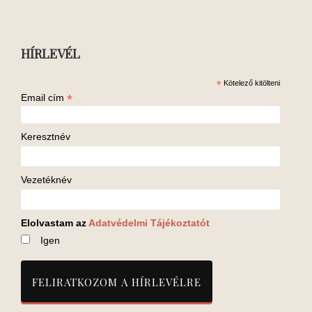
HÍRLEVÉL
*
Kötelező kitölteni
*
Email cím
Keresztnév
Vezetéknév
Elolvastam az
Adatvédelmi Tájékoztatót
Igen