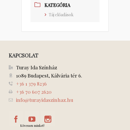
KATEGÓRIA
Táj előadások
KAPCSOLAT
Turay Ida Színház
1089 Budapest, Kálvária tér 6.
+36 1 379 8236
+36 70 607 2620
info@turayidaszinhaz.hu
Kövessen minket!