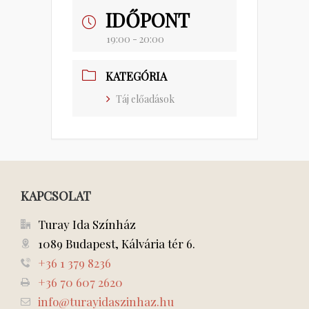
IDŐPONT
19:00 - 20:00
KATEGÓRIA
Táj előadások
KAPCSOLAT
Turay Ida Színház
1089 Budapest, Kálvária tér 6.
+36 1 379 8236
+36 70 607 2620
info@turayidaszinhaz.hu