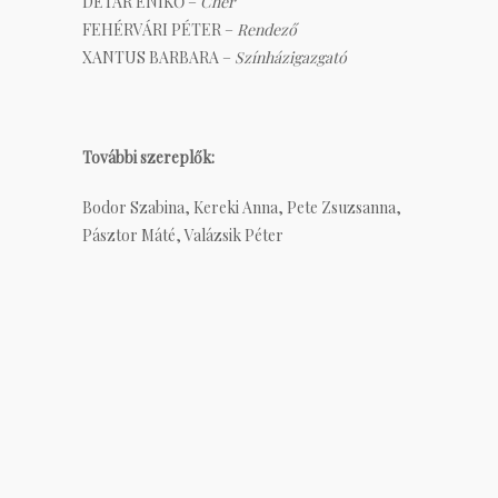
DÉTÁR ENIKŐ –
Cher
FEHÉRVÁRI PÉTER –
Rendező
XANTUS BARBARA –
Színházigazgató
További szereplők:
Bodor Szabina, Kereki Anna, Pete Zsuzsanna,
Pásztor Máté, Valázsik Péter