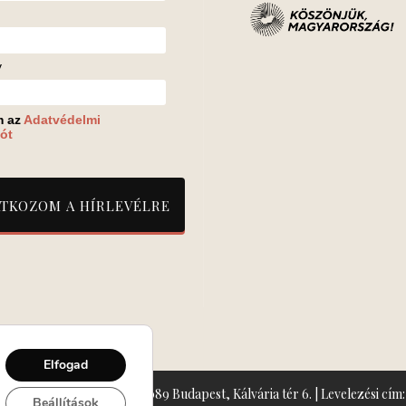
v
m az
Adatvédelmi
ót
Elfogad
zín: Turay Ida Színház 1089 Budapest, Kálvária tér 6. | Levelezési cím: 
Beállítások