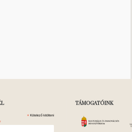
ÉL
TÁMOGATÓINK
*
Kötelező kitölteni
*