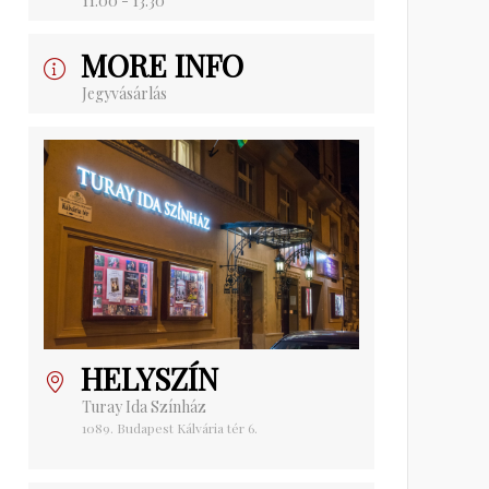
11:00 - 13:30
MORE INFO
Jegyvásárlás
HELYSZÍN
Turay Ida Színház
1089. Budapest Kálvária tér 6.