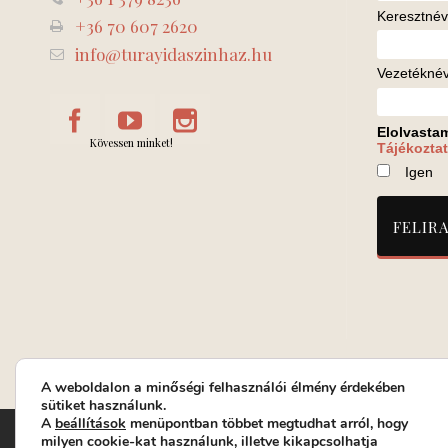
Keresztnév
+36 70 607 2620
info@turayidaszinhaz.hu
Vezetékné
Elolvasta
Kövessen minket!
Tájékoztat
Igen
A weboldalon a minőségi felhasználói élmény érdekében
sütiket használunk.
A
beállítások
menüpontban többet megtudhat arról, hogy
Turay Ida Színház Közhasznú Nonprofit Kft. | Működési helys
milyen cookie-kat használunk, illetve kikapcsolhatja