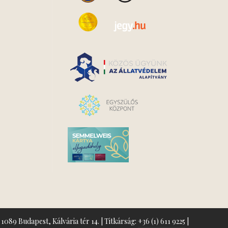
1089 Budapest, Kálvária tér 14. | Titkárság:
+36 (1) 611 9225
|