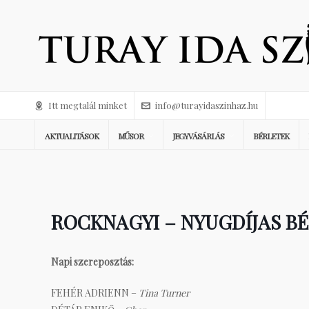
Itt megtalál minket
info@turayidaszinhaz.hu
AKTUALITÁSOK
MŰSOR
JEGYVÁSÁRLÁS
BÉRLETEK
ROCKNAGYI – NYUGDÍJAS B
Napi szereposztás:
FEHÉR ADRIENN –
Tina Turner