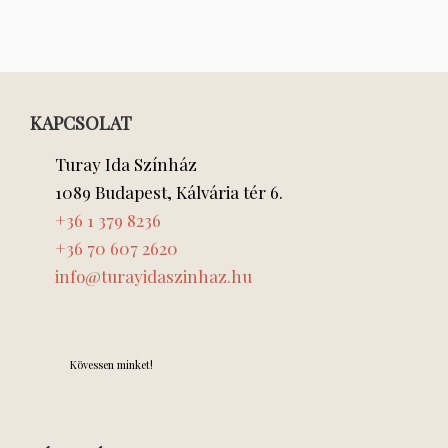
KAPCSOLAT
Turay Ida Színház
1089 Budapest, Kálvária tér 6.
+36 1 379 8236
+36 70 607 2620
info@turayidaszinhaz.hu
Kövessen minket!