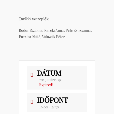
További szereplők:
Bodor Szabina, Kereki Anna, Pete Zsuzsanna,
Pásztor Máté, Valázsik Péter
DÁTUM
2019 márc 09
Expired!
IDŐPONT
19:00 - 21:30