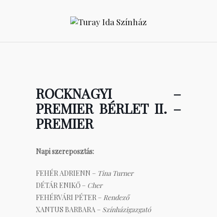
ROCKNAGYI –
PREMIER BÉRLET II. –
PREMIER
Napi szereposztás:
FEHÉR ADRIENN –
Tina Turner
DÉTÁR ENIKŐ –
Cher
FEHÉRVÁRI PÉTER –
Rendező
XANTUS BARBARA –
Színházigazgató