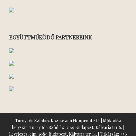
EGYÜTTMŰKÖDŐ PARTNEREINK
Turay Ida Színház Közhasznú Nonprofit Kft. | Működési
helyszín: Turay Ida Színház 1089 Budapest, Kálvária tér 6. |
Levelezési cím: 1089 Budapest, Kálvária tér 14. | Titkárság:
+36