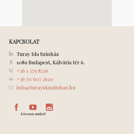
KAPCSOLAT
Turay Ida Színház
1089 Budapest, Kálvária tér 6.
+36 1 379 8236
+36 70 607 2620
info@turayidaszinhaz.hu
Kövessen minket!