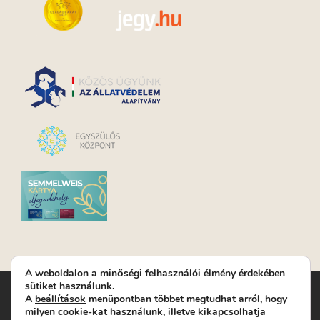
A weboldalon a minőségi felhasználói élmény érdekében
sütiket használunk.
Turay Ida Színház Közhasznú Nonprofit Kft. | Működési
A
beállítások
menüpontban többet megtudhat arról, hogy
helyszín: Turay Ida Színház 1089 Budapest, Kálvária tér 6. |
milyen cookie-kat használunk, illetve kikapcsolhatja