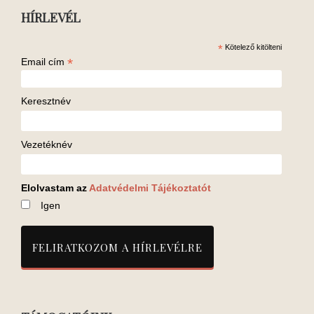
HÍRLEVÉL
*
Kötelező kitölteni
*
Email cím
Keresztnév
Vezetéknév
Elolvastam az
Adatvédelmi Tájékoztatót
Igen