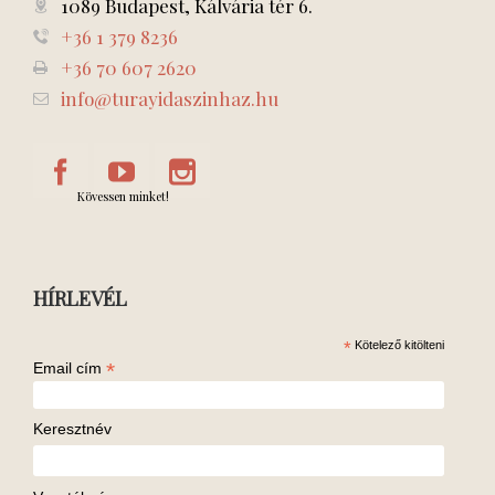
1089 Budapest, Kálvária tér 6.
+36 1 379 8236
+36 70 607 2620
info@turayidaszinhaz.hu
Kövessen minket!
HÍRLEVÉL
*
Kötelező kitölteni
*
Email cím
Keresztnév