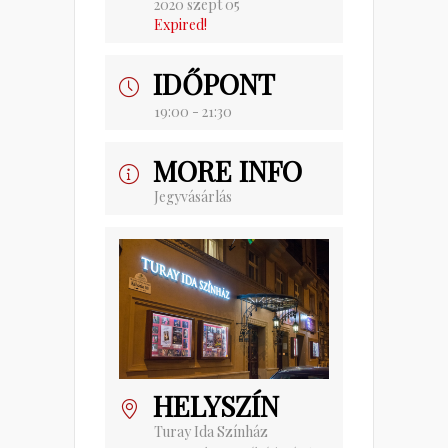
2020 szept 05
Expired!
IDŐPONT
19:00 - 21:30
MORE INFO
Jegyvásárlás
HELYSZÍN
Turay Ida Színház