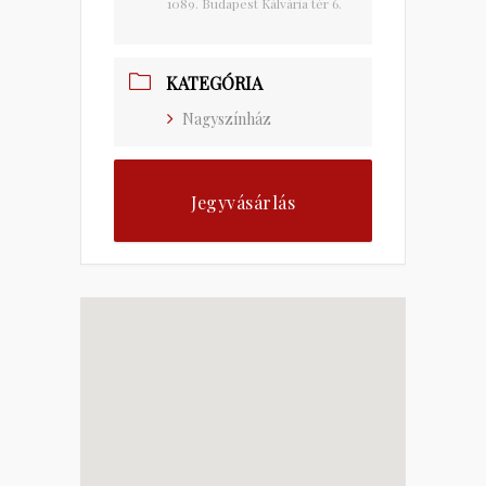
1089. Budapest Kálvária tér 6.
KATEGÓRIA
Nagyszínház
Jegyvásárlás