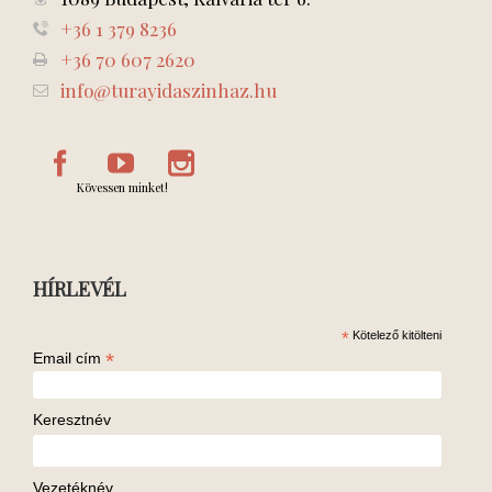
+36 1 379 8236
+36 70 607 2620
info@turayidaszinhaz.hu
Kövessen minket!
HÍRLEVÉL
*
Kötelező kitölteni
*
Email cím
Keresztnév
Vezetéknév