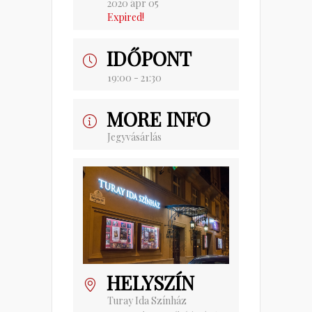
2020 ápr 05
Expired!
IDŐPONT
19:00 - 21:30
MORE INFO
Jegyvásárlás
HELYSZÍN
Turay Ida Színház