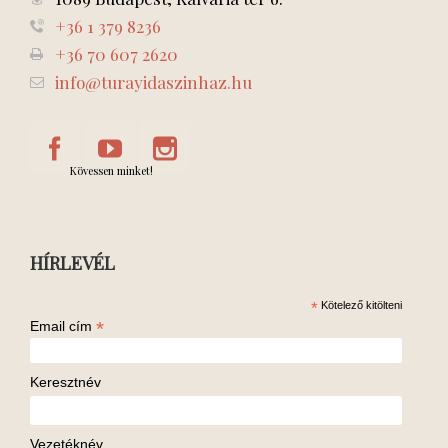
+36 1 379 8236
+36 70 607 2620
info@turayidaszinhaz.hu
Kövessen minket!
HÍRLEVÉL
*
Kötelező kitölteni
*
Email cím
Keresztnév
Vezetéknév