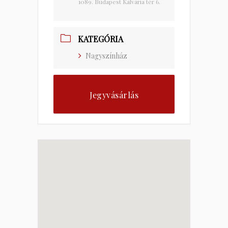
1089. Budapest Kálvária tér 6.
KATEGÓRIA
Nagyszínház
Jegyvásárlás