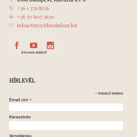
+36 1 379 8236
+36 70 607 2620
info@turayidaszinhaz.hu
Kövessen minket!
HÍRLEVÉL
*
Kötelező kitölteni
*
Email cím
Keresztnév
Vezetéknév