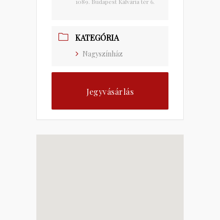
1089. Budapest Kálvária tér 6.
KATEGÓRIA
Nagyszínház
Jegyvásárlás