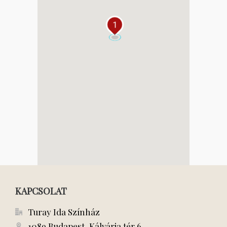
1
KAPCSOLAT
Turay Ida Színház
1089 Budapest, Kálvária tér 6.