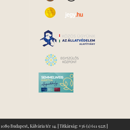
1089 Budapest, Kálvária tér 14. | Titkárság:
+36 (1) 611 9225
|