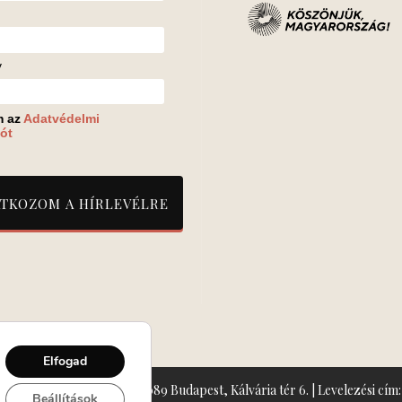
v
m az
Adatvédelmi
ót
Elfogad
zín: Turay Ida Színház 1089 Budapest, Kálvária tér 6. | Levelezési cím: 
Beállítások