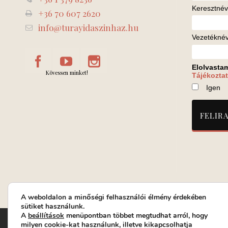
Keresztnév
+36 70 607 2620
info@turayidaszinhaz.hu
Vezetékné
Elolvasta
Kövessen minket!
Tájékoztat
Igen
A weboldalon a minőségi felhasználói élmény érdekében
sütiket használunk.
A
beállítások
menüpontban többet megtudhat arról, hogy
Turay Ida Színház Közhasznú Nonprofit Kft. | Működési helys
milyen cookie-kat használunk, illetve kikapcsolhatja