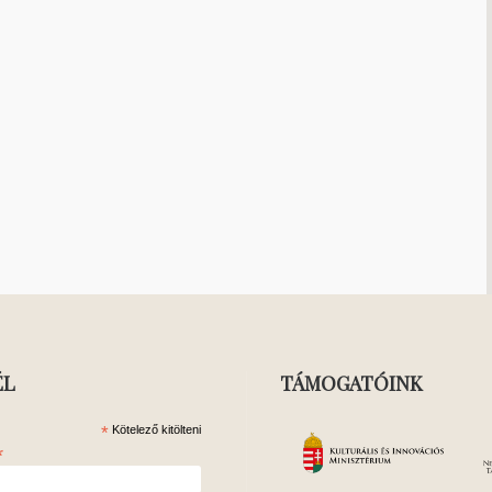
ÉL
TÁMOGATÓINK
*
Kötelező kitölteni
*