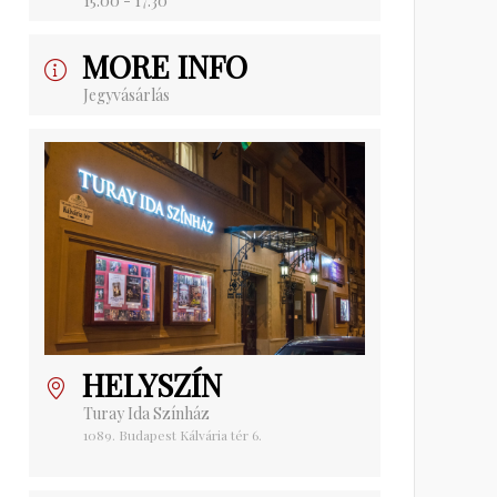
15:00 - 17:30
MORE INFO
Jegyvásárlás
HELYSZÍN
Turay Ida Színház
1089. Budapest Kálvária tér 6.