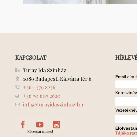
KAPCSOLAT
HÍRLEV
Turay Ida Színház
Email cím
1089 Budapest, Kálvária tér 6.
+36 1 379 8236
Keresztnév
+36 70 607 2620
info@turayidaszinhaz.hu
Vezetékné
Elolvasta
Kövessen minket!
Tájékoztat