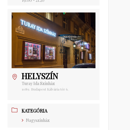
19:00 - 21:20
HELYSZÍN
Turay Ida Színház
1089. Budapest Kálvária tér 6.
KATEGÓRIA
Nagyszínház