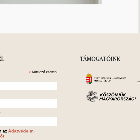
ÉL
TÁMOGATÓINK
*
Kötelező kitölteni
*
v
m az
Adatvédelmi
ót