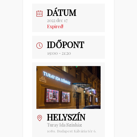
DÁTUM
2022 dec 17
Expired!
IDŐPONT
19:00 - 21:20
HELYSZÍN
Turay Ida Színház
1089. Budapest Kálvária tér 6.