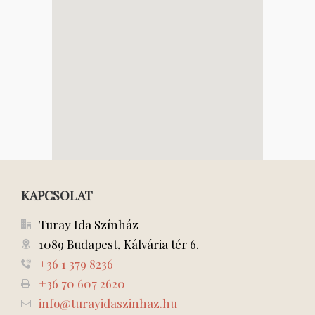
KAPCSOLAT
Turay Ida Színház
1089 Budapest, Kálvária tér 6.
+36 1 379 8236
+36 70 607 2620
info@turayidaszinhaz.hu