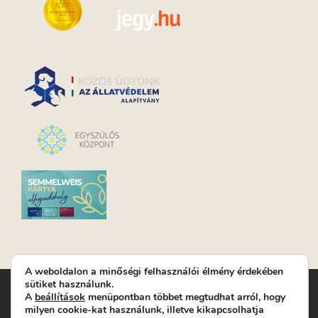
A weboldalon a minőségi felhasználói élmény érdekében
sütiket használunk.
Turay Ida Színház Közhasznú Nonprofit Kft. | Működési
A
beállítások
menüpontban többet megtudhat arról, hogy
helyszín: Turay Ida Színház 1089 Budapest, Kálvária tér 6. |
milyen cookie-kat használunk, illetve kikapcsolhatja