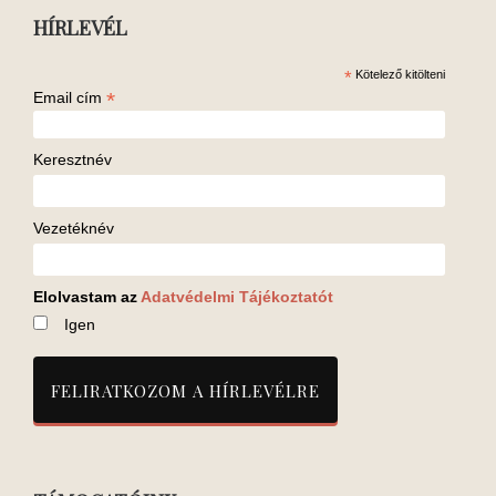
HÍRLEVÉL
*
Kötelező kitölteni
*
Email cím
Keresztnév
Vezetéknév
Elolvastam az
Adatvédelmi Tájékoztatót
Igen