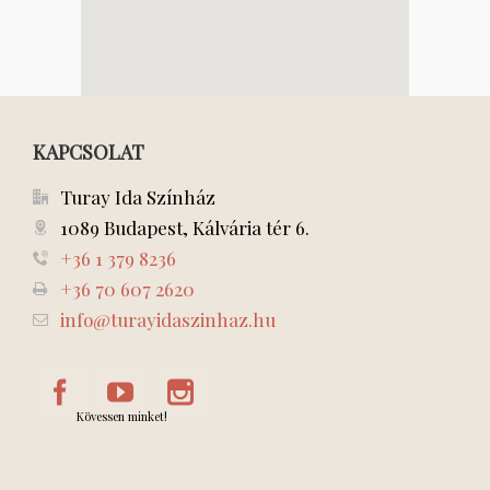
KAPCSOLAT
Turay Ida Színház
1089 Budapest, Kálvária tér 6.
+36 1 379 8236
+36 70 607 2620
info@turayidaszinhaz.hu
Kövessen minket!