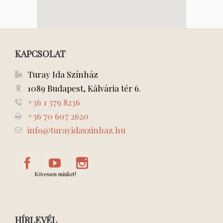
KAPCSOLAT
Turay Ida Színház
1089 Budapest, Kálvária tér 6.
+36 1 379 8236
+36 70 607 2620
info@turayidaszinhaz.hu
Kövessen minket!
HÍRLEVÉL