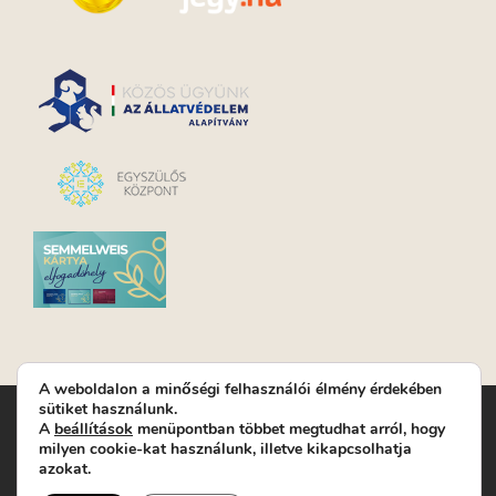
A weboldalon a minőségi felhasználói élmény érdekében
sütiket használunk.
Turay Ida Színház Közhasznú Nonprofit Kft. | Működési
A
beállítások
menüpontban többet megtudhat arról, hogy
helyszín: Turay Ida Színház 1089 Budapest, Kálvária tér 6. |
milyen cookie-kat használunk, illetve kikapcsolhatja
Levelezési cím: 1089 Budapest, Kálvária tér 14. | Titkárság:
+36
azokat.
(1) 611 9225
|
Nyeremenyjáték szabályzat
|