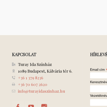
KAPCSOLAT
HÍRLEV
Turay Ida Színház
Email cím
1089 Budapest, Kálvária tér 6.
+36 1 379 8236
Keresztnév
+36 70 607 2620
info@turayidaszinhaz.hu
Vezetékné