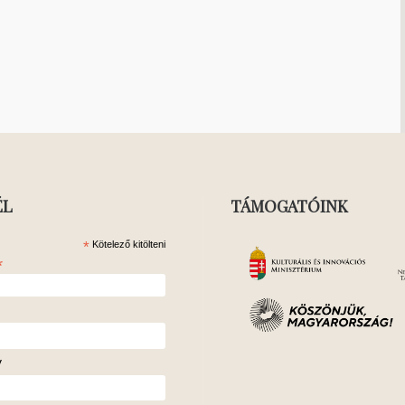
ÉL
TÁMOGATÓINK
*
Kötelező kitölteni
*
v