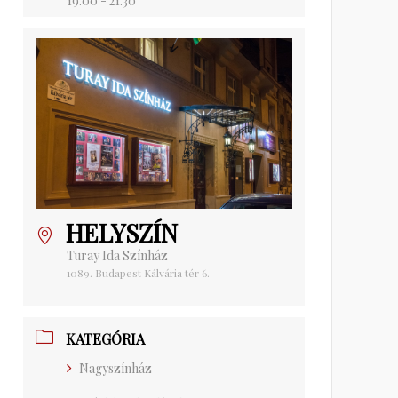
19:00 - 21:30
HELYSZÍN
Turay Ida Színház
1089. Budapest Kálvária tér 6.
KATEGÓRIA
Nagyszínház