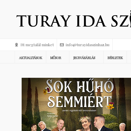
Itt megtalál minket
info@turayidaszinhaz.hu
AKTUALITÁSOK
MŰSOR
JEGYVÁSÁRLÁS
BÉRLETEK