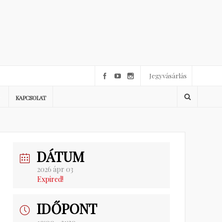
Jegyvásárlás
KAPCSOLAT
DÁTUM
2026 ápr 03
Expired!
IDŐPONT